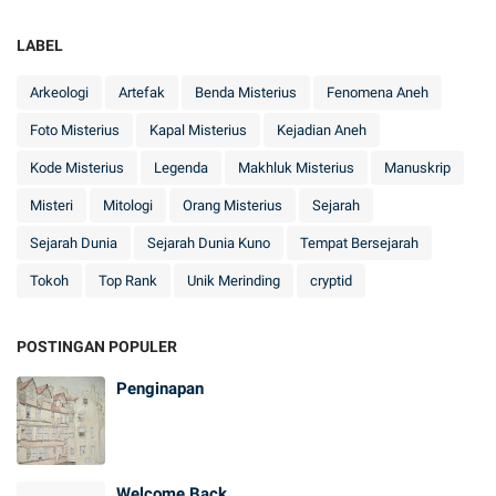
LABEL
Arkeologi
Artefak
Benda Misterius
Fenomena Aneh
Foto Misterius
Kapal Misterius
Kejadian Aneh
Kode Misterius
Legenda
Makhluk Misterius
Manuskrip
Misteri
Mitologi
Orang Misterius
Sejarah
Sejarah Dunia
Sejarah Dunia Kuno
Tempat Bersejarah
Tokoh
Top Rank
Unik Merinding
cryptid
POSTINGAN POPULER
Penginapan
Welcome Back