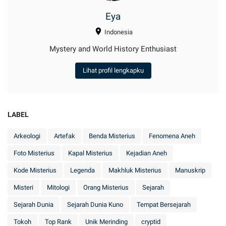
Eya
Indonesia
Mystery and World History Enthusiast
Lihat profil lengkapku
LABEL
Arkeologi
Artefak
Benda Misterius
Fenomena Aneh
Foto Misterius
Kapal Misterius
Kejadian Aneh
Kode Misterius
Legenda
Makhluk Misterius
Manuskrip
Misteri
Mitologi
Orang Misterius
Sejarah
Sejarah Dunia
Sejarah Dunia Kuno
Tempat Bersejarah
Tokoh
Top Rank
Unik Merinding
cryptid