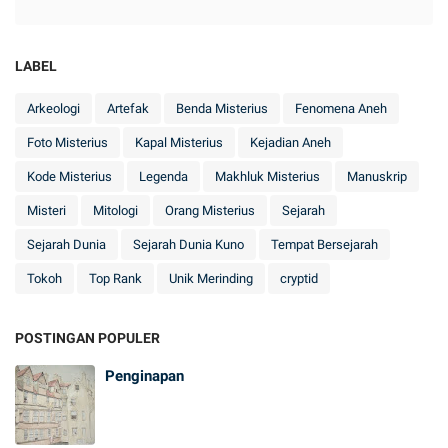
LABEL
Arkeologi
Artefak
Benda Misterius
Fenomena Aneh
Foto Misterius
Kapal Misterius
Kejadian Aneh
Kode Misterius
Legenda
Makhluk Misterius
Manuskrip
Misteri
Mitologi
Orang Misterius
Sejarah
Sejarah Dunia
Sejarah Dunia Kuno
Tempat Bersejarah
Tokoh
Top Rank
Unik Merinding
cryptid
POSTINGAN POPULER
Penginapan