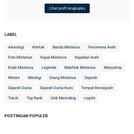
Lihat profil lengkapku
LABEL
Arkeologi
Artefak
Benda Misterius
Fenomena Aneh
Foto Misterius
Kapal Misterius
Kejadian Aneh
Kode Misterius
Legenda
Makhluk Misterius
Manuskrip
Misteri
Mitologi
Orang Misterius
Sejarah
Sejarah Dunia
Sejarah Dunia Kuno
Tempat Bersejarah
Tokoh
Top Rank
Unik Merinding
cryptid
POSTINGAN POPULER