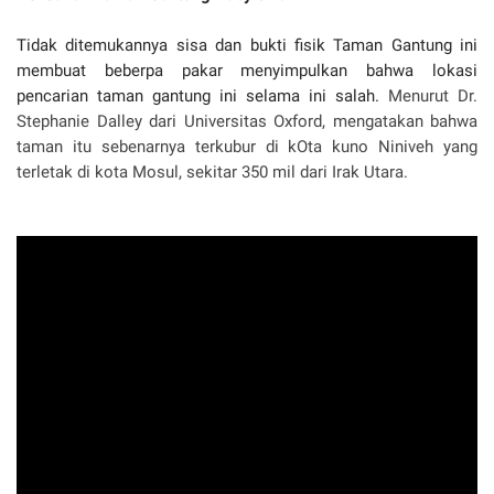
Tidak ditemukannya sisa dan bukti fisik Taman Gantung ini
membuat beberpa pakar menyimpulkan bahwa lokasi
pencarian taman gantung ini selama ini salah.
Menurut Dr.
Stephanie Dalley dari Universitas Oxford, mengatakan bahwa
taman itu sebenarnya terkubur di kOta kuno Niniveh yang
terletak di kota Mosul, sekitar 350 mil dari Irak Utara.