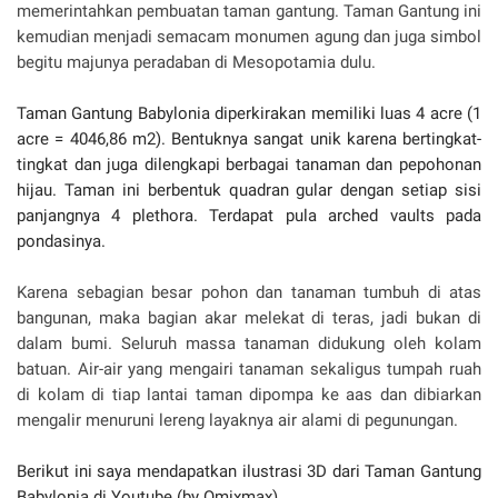
memerintahkan pembuatan taman gantung. Taman Gantung ini
kemudian menjadi semacam monumen agung dan juga simbol
begitu majunya peradaban di Mesopotamia dulu.
Taman Gantung Babylonia diperkirakan memiliki luas 4 acre (1
acre = 4046,86 m2). Bentuknya sangat unik karena bertingkat-
tingkat dan juga dilengkapi berbagai tanaman dan pepohonan
hijau. Taman ini berbentuk quadran gular dengan setiap sisi
panjangnya 4 plethora. Terdapat pula arched vaults pada
pondasinya.
Karena sebagian besar pohon dan tanaman tumbuh di atas
bangunan, maka bagian akar melekat di teras, jadi bukan di
dalam bumi. Seluruh massa tanaman didukung oleh kolam
batuan. Air-air yang mengairi tanaman sekaligus tumpah ruah
di kolam di tiap lantai taman dipompa ke aas dan dibiarkan
mengalir menuruni lereng layaknya air alami di pegunungan.
Berikut ini saya mendapatkan ilustrasi 3D dari Taman Gantung
Babylonia di Youtube (by Omixmax).