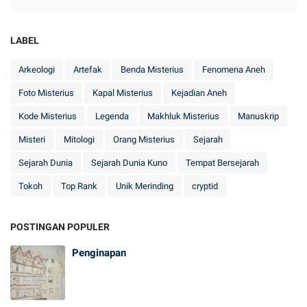
LABEL
Arkeologi
Artefak
Benda Misterius
Fenomena Aneh
Foto Misterius
Kapal Misterius
Kejadian Aneh
Kode Misterius
Legenda
Makhluk Misterius
Manuskrip
Misteri
Mitologi
Orang Misterius
Sejarah
Sejarah Dunia
Sejarah Dunia Kuno
Tempat Bersejarah
Tokoh
Top Rank
Unik Merinding
cryptid
POSTINGAN POPULER
Penginapan