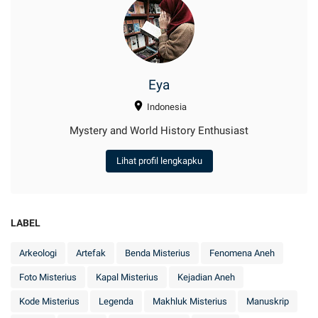
Eya
Indonesia
Mystery and World History Enthusiast
Lihat profil lengkapku
LABEL
Arkeologi
Artefak
Benda Misterius
Fenomena Aneh
Foto Misterius
Kapal Misterius
Kejadian Aneh
Kode Misterius
Legenda
Makhluk Misterius
Manuskrip