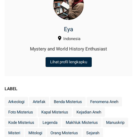
Eya
Indonesia
Mystery and World History Enthusiast
Lihat profil lengkapku
LABEL
Arkeologi
Artefak
Benda Misterius
Fenomena Aneh
Foto Misterius
Kapal Misterius
Kejadian Aneh
Kode Misterius
Legenda
Makhluk Misterius
Manuskrip
Misteri
Mitologi
Orang Misterius
Sejarah