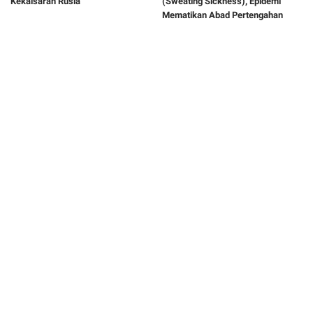
Kekaisaran Rusia
(Sweating Sickness), Epidemi
Mematikan Abad Pertengahan