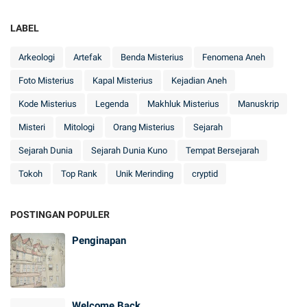
LABEL
Arkeologi
Artefak
Benda Misterius
Fenomena Aneh
Foto Misterius
Kapal Misterius
Kejadian Aneh
Kode Misterius
Legenda
Makhluk Misterius
Manuskrip
Misteri
Mitologi
Orang Misterius
Sejarah
Sejarah Dunia
Sejarah Dunia Kuno
Tempat Bersejarah
Tokoh
Top Rank
Unik Merinding
cryptid
POSTINGAN POPULER
Penginapan
Welcome Back