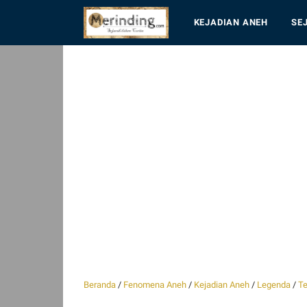
KEJADIAN ANEH
SE
Beranda
/
Fenomena Aneh
/
Kejadian Aneh
/
Legenda
/
Te