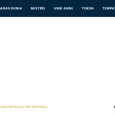
JARAH DUNIA
MISTERI
UNIK ANEH
TOKOH
TEMPA
mpat Misterius
/
Unik Merinding