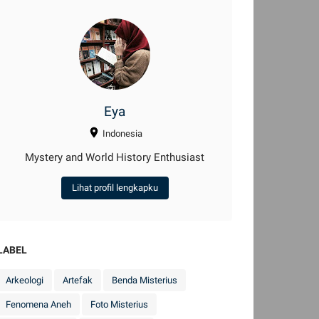
Eya
Indonesia
Mystery and World History Enthusiast
Lihat profil lengkapku
LABEL
Arkeologi
Artefak
Benda Misterius
Fenomena Aneh
Foto Misterius