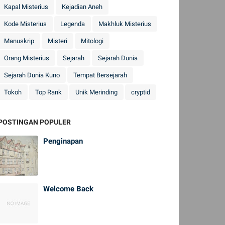
Kapal Misterius
Kejadian Aneh
Kode Misterius
Legenda
Makhluk Misterius
Manuskrip
Misteri
Mitologi
Orang Misterius
Sejarah
Sejarah Dunia
Sejarah Dunia Kuno
Tempat Bersejarah
Tokoh
Top Rank
Unik Merinding
cryptid
POSTINGAN POPULER
Penginapan
Welcome Back