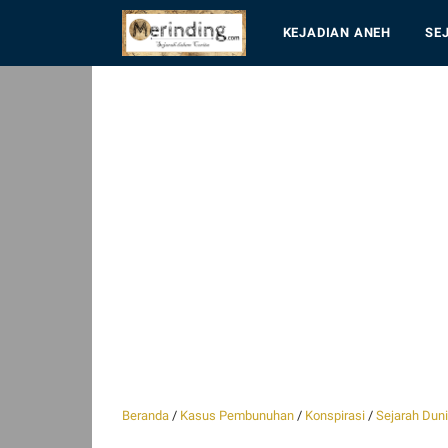
KEJADIAN ANEH
SE
Beranda
/
Kasus Pembunuhan
/
Konspirasi
/
Sejarah Dun