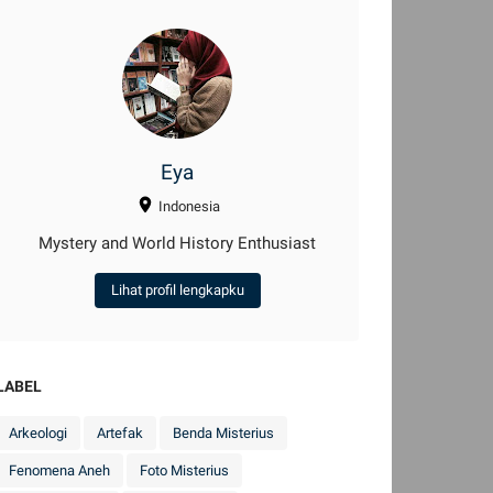
Eya
Indonesia
Mystery and World History Enthusiast
Lihat profil lengkapku
LABEL
Arkeologi
Artefak
Benda Misterius
Fenomena Aneh
Foto Misterius