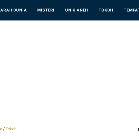
JARAH DUNIA
MISTERI
UNIK ANEH
TOKOH
TEMPA
ia
/
Tokoh